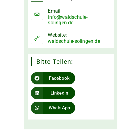
Email:
info@waldschule-
solingen.de
Opens
in
your
Website:
application
waldschule-solingen.de
Bitte Teilen:
Facebook
LinkedIn
WhatsApp