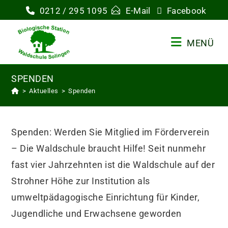
Zum
0212 / 295 1095
E-Mail
Facebook
Inhalt
springen
MENÜ
SPENDEN
>
Aktuelles
>
Spenden
Spenden: Werden Sie Mitglied im Förderverein
– Die Waldschule braucht Hilfe! Seit nunmehr
fast vier Jahrzehnten ist die Waldschule auf der
Strohner Höhe zur Institution als
umweltpädagogische Einrichtung für Kinder,
Jugendliche und Erwachsene geworden