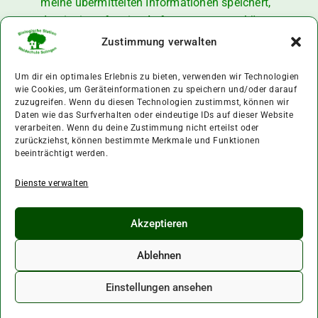
meine übermittelten Informationen speichert,
damit sie auf meine Anfrage antworten können.
Zustimmung verwalten
SENDEN
Um dir ein optimales Erlebnis zu bieten, verwenden wir Technologien
wie Cookies, um Geräteinformationen zu speichern und/oder darauf
zuzugreifen. Wenn du diesen Technologien zustimmst, können wir
Daten wie das Surfverhalten oder eindeutige IDs auf dieser Website
verarbeiten. Wenn du deine Zustimmung nicht erteilst oder
zurückziehst, können bestimmte Merkmale und Funktionen
beeinträchtigt werden.
Impressum
Haftungsausschluss
Datenschutz
Dienste verwalten
Cookie-Richtlinie
Copyright © 2025
made with love ❤
Akzeptieren
Karsta Kurbjun, Webdesign Bergischesland
Ablehnen
Einstellungen ansehen